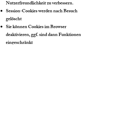
Nutzerfreundlichkeit zu verbessern.
Session-Cookies werden nach Besuch
gelöscht
Sie können Cookies im Browser
deaktivieren, ggf. sind dann Funktionen
eingeschränkt
6. Rechte der Nutzer
Sie haben u.a. folgende Rechte:
Auskunft über Ihre gespeicherten Daten
(Art. 15 DSGVO)
Berichtigung unrichtiger Daten (Art. 16
DSGVO)
Löschung oder Einschränkung der
Verarbeitung (Art. 17, 18 DSGVO)
Widerspruch gegen Datenverarbeitung